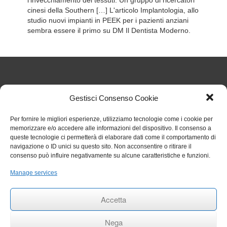
l’invecchiamento dei tessuti. Un gruppo di ricercatori
cinesi della Southern […] L'articolo Implantologia, allo
studio nuovi impianti in PEEK per i pazienti anziani
sembra essere il primo su DM Il Dentista Moderno.
Articoli Recenti
Gestisci Consenso Cookie
Per fornire le migliori esperienze, utilizziamo tecnologie come i cookie per
Nuove regole sul TFR dal 1° luglio 2026: cosa cambia
memorizzare e/o accedere alle informazioni del dispositivo. Il consenso a
per gli studi odontoiatrici
27 Luglio 2026
queste tecnologie ci permetterà di elaborare dati come il comportamento di
Chiarimenti sull’obbligo formativo ECM relativo al
navigazione o ID unici su questo sito. Non acconsentire o ritirare il
triennio 2023 2025
27 Luglio 2026
consenso può influire negativamente su alcune caratteristiche e funzioni.
Circolare 006 aggiornamenti RENTRI
29 Gennaio 2026
Rinvio termini per obbligo stipula polizza per eventi
Manage services
catastrofali
1 Aprile 2025
RINNOVO COMMISSIONE ALBO ODONTOIATRI DI
Accetta
TRAPANI
27 Settembre 2024
Nega