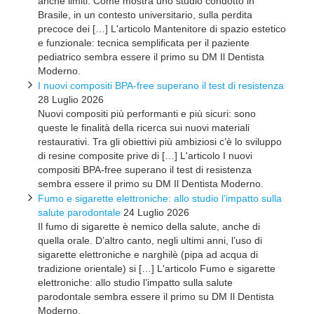
anche limiti. Come mostra uno studio condotto in
Brasile, in un contesto universitario, sulla perdita
precoce dei […] L'articolo Mantenitore di spazio estetico
e funzionale: tecnica semplificata per il paziente
pediatrico sembra essere il primo su DM Il Dentista
Moderno.
I nuovi compositi BPA-free superano il test di resistenza
28 Luglio 2026
Nuovi compositi più performanti e più sicuri: sono
queste le finalità della ricerca sui nuovi materiali
restaurativi. Tra gli obiettivi più ambiziosi c’è lo sviluppo
di resine composite prive di […] L'articolo I nuovi
compositi BPA-free superano il test di resistenza
sembra essere il primo su DM Il Dentista Moderno.
Fumo e sigarette elettroniche: allo studio l’impatto sulla
salute parodontale
24 Luglio 2026
Il fumo di sigarette è nemico della salute, anche di
quella orale. D’altro canto, negli ultimi anni, l’uso di
sigarette elettroniche e narghilè (pipa ad acqua di
tradizione orientale) si […] L'articolo Fumo e sigarette
elettroniche: allo studio l’impatto sulla salute
parodontale sembra essere il primo su DM Il Dentista
Moderno.