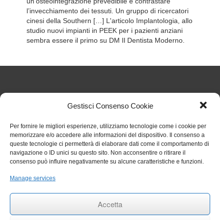
un’osteointegrazione prevedibile e contrastare
l’invecchiamento dei tessuti. Un gruppo di ricercatori
cinesi della Southern […] L'articolo Implantologia, allo
studio nuovi impianti in PEEK per i pazienti anziani
sembra essere il primo su DM Il Dentista Moderno.
Articoli Recenti
Gestisci Consenso Cookie
Per fornire le migliori esperienze, utilizziamo tecnologie come i cookie per
Nuove regole sul TFR dal 1° luglio 2026: cosa cambia
memorizzare e/o accedere alle informazioni del dispositivo. Il consenso a
per gli studi odontoiatrici
27 Luglio 2026
queste tecnologie ci permetterà di elaborare dati come il comportamento di
Chiarimenti sull’obbligo formativo ECM relativo al
navigazione o ID unici su questo sito. Non acconsentire o ritirare il
triennio 2023 2025
27 Luglio 2026
consenso può influire negativamente su alcune caratteristiche e funzioni.
Circolare 006 aggiornamenti RENTRI
29 Gennaio 2026
Rinvio termini per obbligo stipula polizza per eventi
Manage services
catastrofali
1 Aprile 2025
RINNOVO COMMISSIONE ALBO ODONTOIATRI DI
Accetta
TRAPANI
27 Settembre 2024