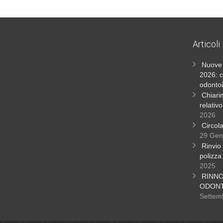
Articoli
Nuove 
2026: c
odontoi
Chiari
relativ
2026
Circol
29 Gen
Rinvio 
polizza
2025
RINN
ODONT
Settem