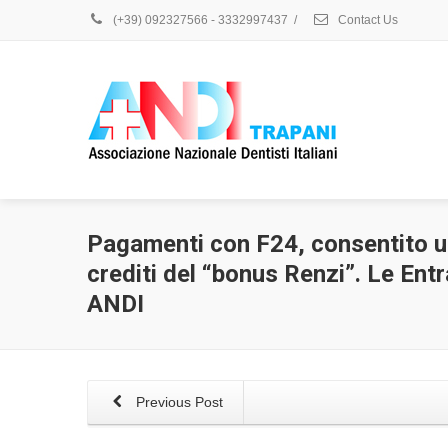
(+39) 092327566 - 3332997437
/
Contact Us
Pagamenti con F24, consentito ut
crediti del “bonus Renzi”. Le Entr
ANDI
Previous Post