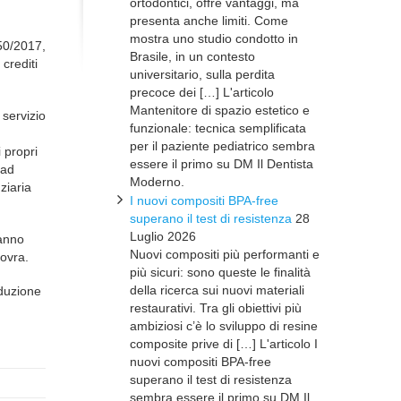
ortodontici, offre vantaggi, ma
presenta anche limiti. Come
mostra uno studio condotto in
.50/2017,
Brasile, in un contesto
crediti
universitario, sulla perdita
precoce dei […] L'articolo
Mantenitore di spazio estetico e
servizio
funzionale: tecnica semplificata
per il paziente pediatrico sembra
i propri
essere il primo su DM Il Dentista
 ad
Moderno.
ziaria
I nuovi compositi BPA-free
superano il test di resistenza
28
Luglio 2026
hanno
Nuovi compositi più performanti e
novra.
più sicuri: sono queste le finalità
della ricerca sui nuovi materiali
oduzione
restaurativi. Tra gli obiettivi più
ambiziosi c’è lo sviluppo di resine
composite prive di […] L'articolo I
nuovi compositi BPA-free
superano il test di resistenza
sembra essere il primo su DM Il