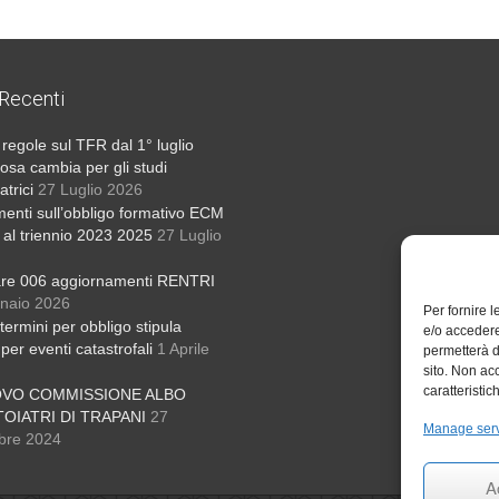
 Recenti
regole sul TFR dal 1° luglio
osa cambia per gli studi
atrici
27 Luglio 2026
menti sull’obbligo formativo ECM
o al triennio 2023 2025
27 Luglio
are 006 aggiornamenti RENTRI
naio 2026
Per fornire 
termini per obbligo stipula
e/o accedere
 per eventi catastrofali
1 Aprile
permetterà d
sito. Non ac
caratteristic
OVO COMMISSIONE ALBO
OIATRI DI TRAPANI
27
Manage ser
bre 2024
A