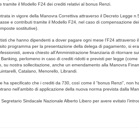
tramite il Modello F24 dei crediti relativi al bonus Renzi.
entrata in vigore della Manovra Correttiva attraverso il Decreto Legge n
sse e contributi tramite il Modello F24, nel caso di compensazione dei 
 imposte sostitutive).
sti che hanno dipendenti a dover pagare ogni mese l’F24 attraverso il 
pposito programma per la presentazione della delega di pagamento, si era
fessionisti, aveva chiesto all’Amministrazione finanziaria di ritornare su
 Banking, perlomeno in caso di crediti ridotti e previsti per legge (come
to, su nostra sollecitazione, anche un emendamento alla Manovra Finan
intarelli, Catalano, Menorello, Librandi.
he ha specificato che i crediti da 730, così come il “bonus Renzi”, non 
ntrano nell’ambito di applicazione della nuova norma prevista dalla Ma
l Segretario Sindacale Nazionale Alberto Libero per avere evitato l’intr