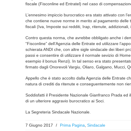
fiscale (Fisconline ed Entratel) nel caso di compensazione 
L’ennesimo impiccio burocratico era stato attivato con l’
che contiene nuove norme in merito al pagamento delle ta
fiscali (Iva, Imposte sui redditi, Irap, ritenute, addizionali,
Contro questa norma, che avrebbe obbligato anche i denti
“Fisconline” dell’Agenzia delle Entrate ed utilizzare l’a
schierata ANDI che, con altre sigle sindacale dei liberi pro
passi e consentire di utilizzare il normale sevizio di Home
esempio il bonus Renzi). In tal senso era stato presenta
firmato dagli Onorevoli Vargiu, Oliaro, Galgano, Mucci, Qu
Appello che è stato accolto dalla Agenzia delle Entrate c
natura di crediti da ritenute e conseguentemente non rie
Soddisfatti il Presidente Nazionale Gianfranco Prada ed i
di un ulteriore aggravio burocratico ai Soci.
La Segreteria Sindacale Nazionale.
7 Giugno 2017
/
Prima Pagina
,
Sindacale