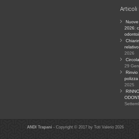
Articoli
Nuove 
2026: c
odontoi
Chiari
relativ
2026
Circol
29 Gen
Rinvio 
polizza
2025
RINN
ODONT
Settem
ANDI Trapani
- Copyright © 2017 by Toti Valerio 2026