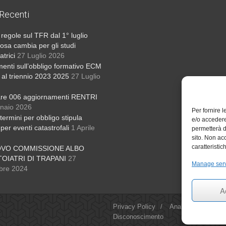
 Recenti
regole sul TFR dal 1° luglio
osa cambia per gli studi
atrici
27 Luglio 2026
menti sull’obbligo formativo ECM
o al triennio 2023 2025
27 Luglio
are 006 aggiornamenti RENTRI
naio 2026
Per fornire 
termini per obbligo stipula
e/o accedere
 per eventi catastrofali
1 Aprile
permetterà d
sito. Non ac
caratteristic
OVO COMMISSIONE ALBO
OIATRI DI TRAPANI
27
Manage ser
bre 2024
A
Privacy Policy
/
Analisi dei Cookie
Disconoscimento