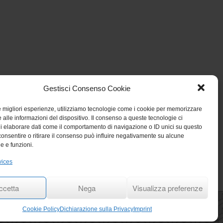
Gestisci Consenso Cookie
le migliori esperienze, utilizziamo tecnologie come i cookie per memorizzare
 alle informazioni del dispositivo. Il consenso a queste tecnologie ci
i elaborare dati come il comportamento di navigazione o ID unici su questo
consentire o ritirare il consenso può influire negativamente su alcune
he e funzioni.
vices
ccetta
Nega
Visualizza preferenze
/
Cookie Policy
/
Dichiarazione sulla Privacy
/
Cookie Policy
Dichiarazione sulla Privacy
Imprint