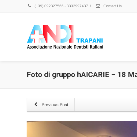
(+39) 092327566 - 3332997437
/
Contact Us
Foto di gruppo hAICARIE – 18 M
Previous Post