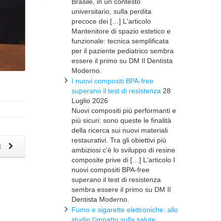
Brasile, in un contesto
universitario, sulla perdita
precoce dei […] L'articolo
Mantenitore di spazio estetico e
funzionale: tecnica semplificata
per il paziente pediatrico sembra
essere il primo su DM Il Dentista
Moderno.
I nuovi compositi BPA-free
superano il test di resistenza
28
Luglio 2026
Nuovi compositi più performanti e
più sicuri: sono queste le finalità
della ricerca sui nuovi materiali
restaurativi. Tra gli obiettivi più
t
ambiziosi c’è lo sviluppo di resine
composite prive di […] L'articolo I
nuovi compositi BPA-free
superano il test di resistenza
sembra essere il primo su DM Il
Dentista Moderno.
Fumo e sigarette elettroniche: allo
studio l’impatto sulla salute