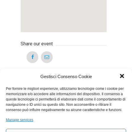
Share our event
Gestisci Consenso Cookie
Per fornire le migliori esperienze, utilizziamo tecnologie come i cookie per
memorizzare e/o accedere alle informazioni del dispositivo. Il consenso a
Articoli Recenti
queste tecnologie ci permetterà di elaborare dati come il comportamento di
navigazione o ID unici su questo sito. Non acconsentire o ritirare il
consenso può influire negativamente su alcune caratteristiche e funzioni.
Nuove regole sul TFR dal 1° luglio 2026: cosa cambia
per gli studi odontoiatrici
27 Luglio 2026
Manage services
Chiarimenti sull’obbligo formativo ECM relativo al
triennio 2023 2025
27 Luglio 2026