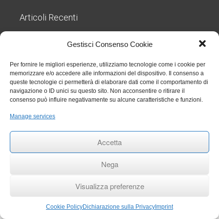
Articoli Recenti
Nuove regole sul TFR dal 1° luglio 2026: cosa cambia
Gestisci Consenso Cookie
per gli studi odontoiatrici
27 Luglio 2026
Chiarimenti sull’obbligo formativo ECM relativo al
Per fornire le migliori esperienze, utilizziamo tecnologie come i cookie per
triennio 2023 2025
27 Luglio 2026
memorizzare e/o accedere alle informazioni del dispositivo. Il consenso a
Circolare 006 aggiornamenti RENTRI
29 Gennaio 2026
queste tecnologie ci permetterà di elaborare dati come il comportamento di
Rinvio termini per obbligo stipula polizza per eventi
navigazione o ID unici su questo sito. Non acconsentire o ritirare il
catastrofali
1 Aprile 2025
consenso può influire negativamente su alcune caratteristiche e funzioni.
RINNOVO COMMISSIONE ALBO ODONTOIATRI DI
Manage services
TRAPANI
27 Settembre 2024
Accetta
ANDI Trapani
- Copyright © 2017 by Toti Valerio 2026
Nega
Privacy Policy
/
Analisi dei Cookie
/
Cookie Policy
/
Dichiarazione sulla Privacy
/
Disconoscimento
Visualizza preferenze
Cookie Policy
Dichiarazione sulla Privacy
Imprint