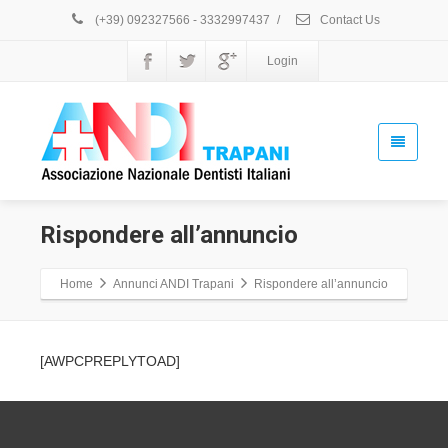
(+39) 092327566 - 3332997437
/
Contact Us
Login
Rispondere all’annuncio
Home
Annunci ANDI Trapani
Rispondere all’annuncio
[AWPCPREPLYTOAD]