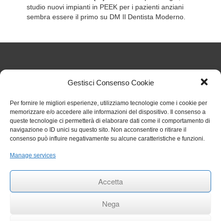
studio nuovi impianti in PEEK per i pazienti anziani
sembra essere il primo su DM Il Dentista Moderno.
Articoli Recenti
Gestisci Consenso Cookie
Per fornire le migliori esperienze, utilizziamo tecnologie come i cookie per
Nuove regole sul TFR dal 1° luglio 2026: cosa cambia
memorizzare e/o accedere alle informazioni del dispositivo. Il consenso a
per gli studi odontoiatrici
27 Luglio 2026
queste tecnologie ci permetterà di elaborare dati come il comportamento di
Chiarimenti sull’obbligo formativo ECM relativo al
navigazione o ID unici su questo sito. Non acconsentire o ritirare il
triennio 2023 2025
27 Luglio 2026
consenso può influire negativamente su alcune caratteristiche e funzioni.
Circolare 006 aggiornamenti RENTRI
29 Gennaio 2026
Rinvio termini per obbligo stipula polizza per eventi
Manage services
catastrofali
1 Aprile 2025
RINNOVO COMMISSIONE ALBO ODONTOIATRI DI
Accetta
TRAPANI
27 Settembre 2024
Nega