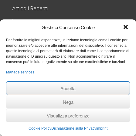
Articoli Recenti
Nuove regole sul TFR dal 1° luglio 2026: cosa cambia
per gli studi odontoiatrici
27 Luglio 2026
Gestisci Consenso Cookie
Chiarimenti sull’obbligo formativo ECM relativo al
triennio 2023 2025
27 Luglio 2026
Per fornire le migliori esperienze, utilizziamo tecnologie come i cookie per
memorizzare e/o accedere alle informazioni del dispositivo. Il consenso a
Circolare 006 aggiornamenti RENTRI
29 Gennaio 2026
queste tecnologie ci permetterà di elaborare dati come il comportamento di
Rinvio termini per obbligo stipula polizza per eventi
navigazione o ID unici su questo sito. Non acconsentire o ritirare il
catastrofali
1 Aprile 2025
consenso può influire negativamente su alcune caratteristiche e funzioni.
RINNOVO COMMISSIONE ALBO ODONTOIATRI DI
TRAPANI
27 Settembre 2024
Manage services
Accetta
ANDI Trapani
- Copyright © 2017 by Toti Valerio 2026
Nega
Privacy Policy
/
Analisi dei Cookie
/
Cookie Policy
/
Dichiarazione sulla Privacy
/
Disconoscimento
Visualizza preferenze
Cookie Policy
Dichiarazione sulla Privacy
Imprint