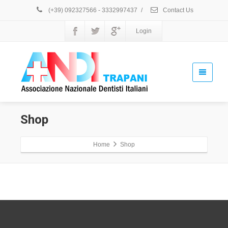
(+39) 092327566 - 3332997437
/
Contact Us
Login
Shop
Home
Shop