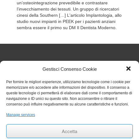
un’osteointegrazione prevedibile e contrastare
l’invecchiamento dei tessuti. Un gruppo di ricercatori
cinesi della Southern […] L'articolo Implantologia, allo
studio nuovi impianti in PEEK per i pazienti anziani
sembra essere il primo su DM Il Dentista Moderno.
Articoli Recenti
Gestisci Consenso Cookie
Nuove regole sul TFR dal 1° luglio 2026: cosa cambia
Per fornire le migliori esperienze, utilizziamo tecnologie come i cookie per
memorizzare e/o accedere alle informazioni del dispositivo. Il consenso a
per gli studi odontoiatrici
27 Luglio 2026
queste tecnologie ci permetterà di elaborare dati come il comportamento di
Chiarimenti sull’obbligo formativo ECM relativo al
navigazione o ID unici su questo sito. Non acconsentire o ritirare il
triennio 2023 2025
27 Luglio 2026
consenso può influire negativamente su alcune caratteristiche e funzioni.
Circolare 006 aggiornamenti RENTRI
29 Gennaio 2026
Rinvio termini per obbligo stipula polizza per eventi
Manage services
catastrofali
1 Aprile 2025
RINNOVO COMMISSIONE ALBO ODONTOIATRI DI
Accetta
TRAPANI
27 Settembre 2024