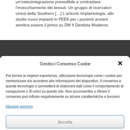
un’osteointegrazione prevedibile e contrastare
l’invecchiamento dei tessuti. Un gruppo di ricercatori
cinesi della Southern […] L'articolo Implantologia, allo
studio nuovi impianti in PEEK per i pazienti anziani
sembra essere il primo su DM Il Dentista Moderno.
Articoli Recenti
Gestisci Consenso Cookie
Per fornire le migliori esperienze, utilizziamo tecnologie come i cookie per
Nuove regole sul TFR dal 1° luglio 2026: cosa cambia
memorizzare e/o accedere alle informazioni del dispositivo. Il consenso a
per gli studi odontoiatrici
27 Luglio 2026
queste tecnologie ci permetterà di elaborare dati come il comportamento di
Chiarimenti sull’obbligo formativo ECM relativo al
navigazione o ID unici su questo sito. Non acconsentire o ritirare il
triennio 2023 2025
27 Luglio 2026
consenso può influire negativamente su alcune caratteristiche e funzioni.
Circolare 006 aggiornamenti RENTRI
29 Gennaio 2026
Rinvio termini per obbligo stipula polizza per eventi
Manage services
catastrofali
1 Aprile 2025
RINNOVO COMMISSIONE ALBO ODONTOIATRI DI
Accetta
TRAPANI
27 Settembre 2024