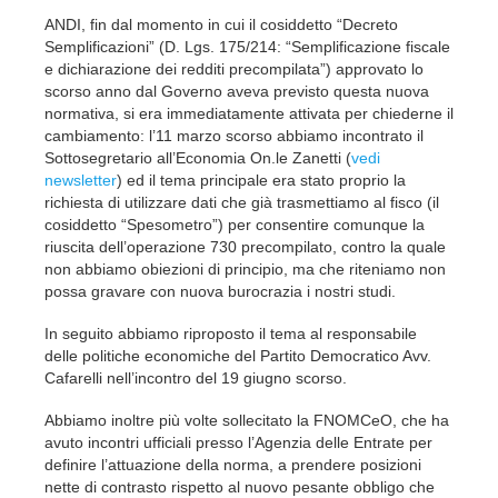
ANDI, fin dal momento in cui il cosiddetto “Decreto
Semplificazioni” (D. Lgs. 175/214: “Semplificazione fiscale
e dichiarazione dei redditi precompilata”) approvato lo
scorso anno dal Governo aveva previsto questa nuova
normativa, si era immediatamente attivata per chiederne il
cambiamento: l’11 marzo scorso abbiamo incontrato il
Sottosegretario all’Economia On.le Zanetti (
vedi
newsletter
) ed il tema principale era stato proprio la
richiesta di utilizzare dati che già trasmettiamo al fisco (il
cosiddetto “Spesometro”) per consentire comunque la
riuscita dell’operazione 730 precompilato, contro la quale
non abbiamo obiezioni di principio, ma che riteniamo non
possa gravare con nuova burocrazia i nostri studi.
In seguito abbiamo riproposto il tema al responsabile
delle politiche economiche del Partito Democratico Avv.
Cafarelli nell’incontro del 19 giugno scorso.
Abbiamo inoltre più volte sollecitato la FNOMCeO, che ha
avuto incontri ufficiali presso l’Agenzia delle Entrate per
definire l’attuazione della norma, a prendere posizioni
nette di contrasto rispetto al nuovo pesante obbligo che