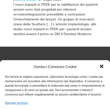
I nuovi impianti in PEEK per le riabilitazioni dei pazienti
anziani sono stati progettati per ottenere
un’osteointegrazione prevedibile e contrastare
l’invecchiamento dei tessuti. Un gruppo di ricercatori
cinesi della Southern […] L'articolo Implantologia, allo
studio nuovi impianti in PEEK per i pazienti anziani
sembra essere il primo su DM Il Dentista Moderno.
Articoli Recenti
Gestisci Consenso Cookie
Per fornire le migliori esperienze, utilizziamo tecnologie come i cookie per
Nuove regole sul TFR dal 1° luglio 2026: cosa cambia
memorizzare e/o accedere alle informazioni del dispositivo. Il consenso a
per gli studi odontoiatrici
27 Luglio 2026
queste tecnologie ci permetterà di elaborare dati come il comportamento di
Chiarimenti sull’obbligo formativo ECM relativo al
navigazione o ID unici su questo sito. Non acconsentire o ritirare il
triennio 2023 2025
27 Luglio 2026
consenso può influire negativamente su alcune caratteristiche e funzioni.
Circolare 006 aggiornamenti RENTRI
29 Gennaio 2026
Rinvio termini per obbligo stipula polizza per eventi
Manage services
catastrofali
1 Aprile 2025