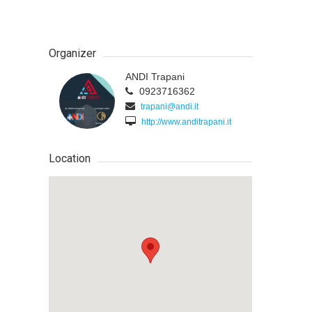
Organizer
ANDI Trapani
0923716362
trapani@andi.it
http://www.anditrapani.it
Location