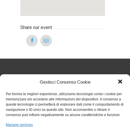
Share our event
Articoli Recenti
Gestisci Consenso Cookie
Per fornire le migliori esperienze, utilizziamo tecnologie come i cookie per
Nuove regole sul TFR dal 1° luglio 2026: cosa cambia
memorizzare e/o accedere alle informazioni del dispositivo. Il consenso a
per gli studi odontoiatrici
27 Luglio 2026
queste tecnologie ci permetterà di elaborare dati come il comportamento di
Chiarimenti sull’obbligo formativo ECM relativo al
navigazione o ID unici su questo sito. Non acconsentire o ritirare il
triennio 2023 2025
27 Luglio 2026
consenso può influire negativamente su alcune caratteristiche e funzioni.
Circolare 006 aggiornamenti RENTRI
29 Gennaio 2026
Rinvio termini per obbligo stipula polizza per eventi
Manage services