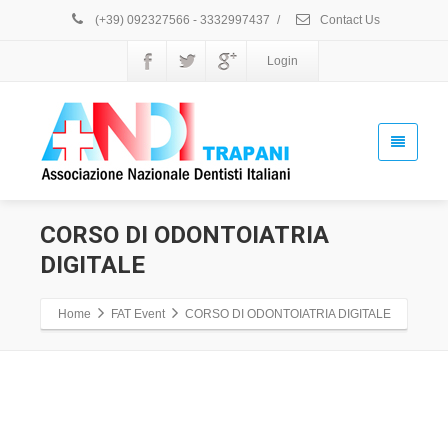
March
(+39) 092327566 - 3332997437
/
Contact Us
2019
Login
Ordine
Dei
Medici
E
Chirurghi
Provincia
Trapani,
69
Via
CORSO DI ODONTOIATRIA
Passeneto
DIGITALE
R.,
Trapani,
TP
Home
FAT Event
CORSO DI ODONTOIATRIA DIGITALE
91100
Get
direction