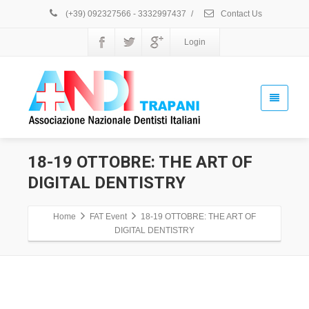
(+39) 092327566 - 3332997437
/
Contact Us
18-
Login
19
OTTOBRE:
THE
ART
OF
DIGITAL
DENTISTRY
18-19 OTTOBRE: THE ART OF
12:05
DIGITAL DENTISTRY
18
Ottobre
2024
Home
FAT Event
18-19 OTTOBRE: THE ART OF
To
DIGITAL DENTISTRY
12:05
19
Ottobre
2024