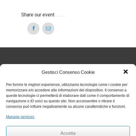
Share our event
Articoli Recenti
Gestisci Consenso Cookie
Per fornire le migliori esperienze, utilizziamo tecnologie come i cookie per
Nuove regole sul TFR dal 1° luglio 2026: cosa cambia
memorizzare e/o accedere alle informazioni del dispositivo. Il consenso a
per gli studi odontoiatrici
27 Luglio 2026
queste tecnologie ci permetterà di elaborare dati come il comportamento di
Chiarimenti sull’obbligo formativo ECM relativo al
navigazione o ID unici su questo sito. Non acconsentire o ritirare il
triennio 2023 2025
27 Luglio 2026
consenso può influire negativamente su alcune caratteristiche e funzioni.
Circolare 006 aggiornamenti RENTRI
29 Gennaio 2026
Rinvio termini per obbligo stipula polizza per eventi
Manage services
catastrofali
1 Aprile 2025
RINNOVO COMMISSIONE ALBO ODONTOIATRI DI
Accetta
TRAPANI
27 Settembre 2024