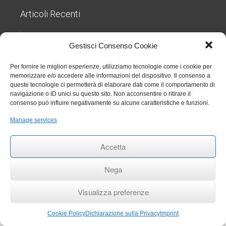
Articoli Recenti
Nuove regole sul TFR dal 1° luglio 2026: cosa cambia
per gli studi odontoiatrici
27 Luglio 2026
Gestisci Consenso Cookie
Chiarimenti sull’obbligo formativo ECM relativo al
triennio 2023 2025
27 Luglio 2026
Per fornire le migliori esperienze, utilizziamo tecnologie come i cookie per
memorizzare e/o accedere alle informazioni del dispositivo. Il consenso a
Circolare 006 aggiornamenti RENTRI
29 Gennaio 2026
queste tecnologie ci permetterà di elaborare dati come il comportamento di
Rinvio termini per obbligo stipula polizza per eventi
navigazione o ID unici su questo sito. Non acconsentire o ritirare il
catastrofali
1 Aprile 2025
consenso può influire negativamente su alcune caratteristiche e funzioni.
RINNOVO COMMISSIONE ALBO ODONTOIATRI DI
TRAPANI
27 Settembre 2024
Manage services
Accetta
ANDI Trapani
- Copyright © 2017 by Toti Valerio 2026
Nega
Privacy Policy
/
Analisi dei Cookie
/
Cookie Policy
/
Dichiarazione sulla Privacy
/
Disconoscimento
Visualizza preferenze
Cookie Policy
Dichiarazione sulla Privacy
Imprint