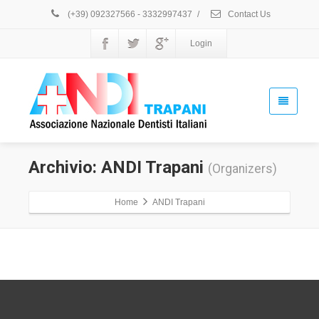
(+39) 092327566 - 3332997437
/
Contact Us
Login
Archivio: ANDI Trapani
(Organizers)
Home
ANDI Trapani