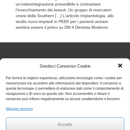
un’osteointegrazione prevedibile e contrastare
l’invecchiamento dei tessuti. Un gruppo di ricercatori
cinesi della Southern […] L'articolo Implantologia, allo
studio nuovi impianti in PEEK per i pazienti anziani
sembra essere il primo su DM Il Dentista Moderno.
Articoli Recenti
Gestisci Consenso Cookie
Per fornire le migliori esperienze, utilizziamo tecnologie come i cookie per
Nuove regole sul TFR dal 1° luglio 2026: cosa cambia
memorizzare e/o accedere alle informazioni del dispositivo. Il consenso a
per gli studi odontoiatrici
27 Luglio 2026
queste tecnologie ci permetterà di elaborare dati come il comportamento di
Chiarimenti sull’obbligo formativo ECM relativo al
navigazione o ID unici su questo sito. Non acconsentire o ritirare il
triennio 2023 2025
27 Luglio 2026
consenso può influire negativamente su alcune caratteristiche e funzioni.
Circolare 006 aggiornamenti RENTRI
29 Gennaio 2026
Rinvio termini per obbligo stipula polizza per eventi
Manage services
catastrofali
1 Aprile 2025
RINNOVO COMMISSIONE ALBO ODONTOIATRI DI
Accetta
TRAPANI
27 Settembre 2024