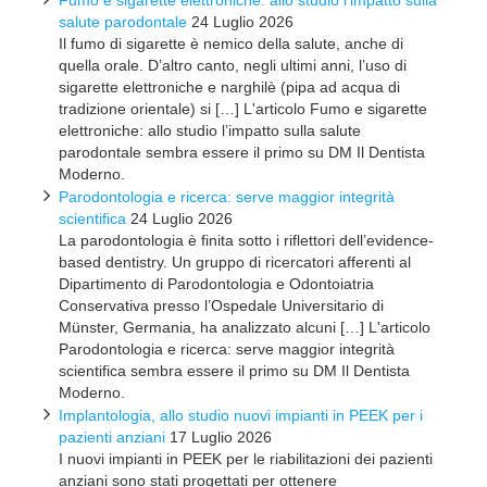
Fumo e sigarette elettroniche: allo studio l’impatto sulla
salute parodontale
24 Luglio 2026
Il fumo di sigarette è nemico della salute, anche di
quella orale. D’altro canto, negli ultimi anni, l’uso di
sigarette elettroniche e narghilè (pipa ad acqua di
tradizione orientale) si […] L'articolo Fumo e sigarette
elettroniche: allo studio l’impatto sulla salute
parodontale sembra essere il primo su DM Il Dentista
Moderno.
Parodontologia e ricerca: serve maggior integrità
scientifica
24 Luglio 2026
La parodontologia è finita sotto i riflettori dell’evidence-
based dentistry. Un gruppo di ricercatori afferenti al
Dipartimento di Parodontologia e Odontoiatria
Conservativa presso l’Ospedale Universitario di
Münster, Germania, ha analizzato alcuni […] L'articolo
Parodontologia e ricerca: serve maggior integrità
scientifica sembra essere il primo su DM Il Dentista
Moderno.
Implantologia, allo studio nuovi impianti in PEEK per i
pazienti anziani
17 Luglio 2026
I nuovi impianti in PEEK per le riabilitazioni dei pazienti
anziani sono stati progettati per ottenere