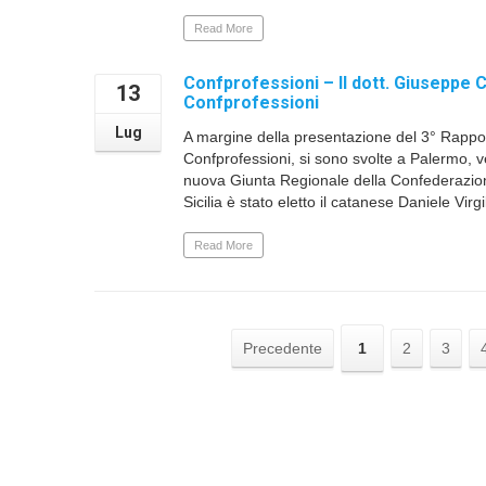
Read More
Confprofessioni – Il dott. Giuseppe C
13
Confprofessioni
Lug
A margine della presentazione del 3° Rapport
Confprofessioni, si sono svolte a Palermo, v
nuova Giunta Regionale della Confederazione
Sicilia è stato eletto il catanese Daniele Virgill
Read More
Precedente
1
2
3