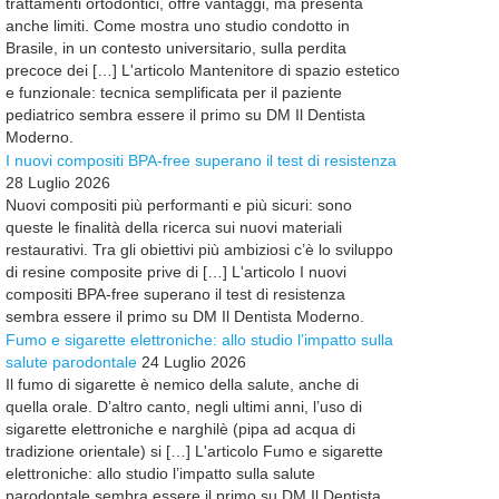
trattamenti ortodontici, offre vantaggi, ma presenta
anche limiti. Come mostra uno studio condotto in
Brasile, in un contesto universitario, sulla perdita
precoce dei […] L'articolo Mantenitore di spazio estetico
e funzionale: tecnica semplificata per il paziente
pediatrico sembra essere il primo su DM Il Dentista
Moderno.
I nuovi compositi BPA-free superano il test di resistenza
28 Luglio 2026
Nuovi compositi più performanti e più sicuri: sono
queste le finalità della ricerca sui nuovi materiali
restaurativi. Tra gli obiettivi più ambiziosi c’è lo sviluppo
di resine composite prive di […] L'articolo I nuovi
compositi BPA-free superano il test di resistenza
sembra essere il primo su DM Il Dentista Moderno.
Fumo e sigarette elettroniche: allo studio l’impatto sulla
salute parodontale
24 Luglio 2026
Il fumo di sigarette è nemico della salute, anche di
quella orale. D’altro canto, negli ultimi anni, l’uso di
sigarette elettroniche e narghilè (pipa ad acqua di
tradizione orientale) si […] L'articolo Fumo e sigarette
elettroniche: allo studio l’impatto sulla salute
parodontale sembra essere il primo su DM Il Dentista