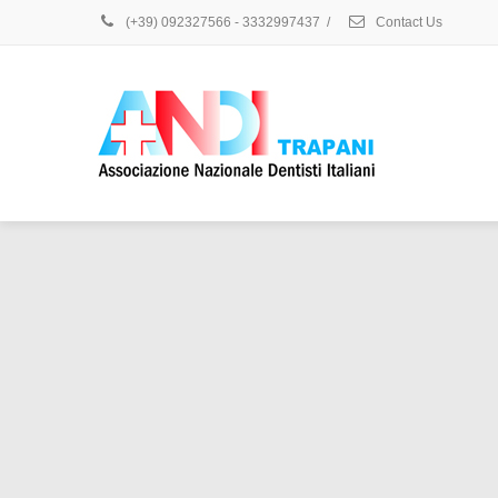
(+39) 092327566 - 3332997437
/
Contact Us