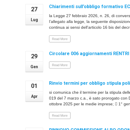
Chiarimenti sull’obbligo formativo EC
27
la Legge 27 febbraio 2026, n. 26, di conver
Lug
l’allegato alla legge, la seguente disposizion
continua ai sensi dell'articolo 16 bis del dec
Read More
Circolare 006 aggiornamenti RENTRI
29
Read More
Gen
Rinvio termini per obbligo stipula pol
01
si comunica che il termine per la stipula del
Apr
019 del 7 marzo c.a., è sato prorogato con De
ottobre 2025 per le medie imprese;  1° genn
Read More