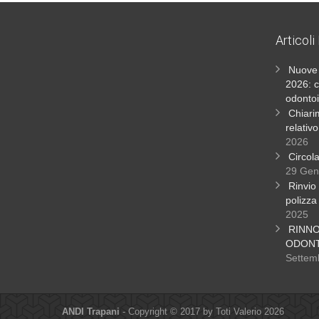
Articoli
Nuove 
2026: c
odontoi
Chiari
relativ
2026
Circol
29 Gen
Rinvio 
polizza
2025
RINN
ODONT
Settem
ANDI Trapani
- Copyright © 2017 by Toti Valerio 2026