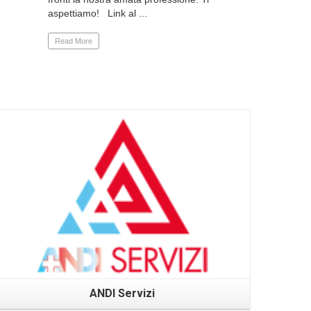
aspettiamo! Link al ...
Read More
ANDI Servizi