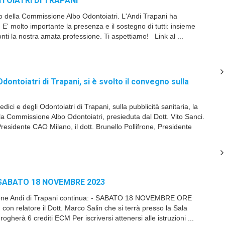
OIATRI DI TRAPANI
ovo della Commissione Albo Odontoiatri. L'Andi Trapani ha
' molto importante la presenza e il sostegno di tutti: insieme
onti la nostra amata professione. Ti aspettiamo! Link al ...
Odontoiatri di Trapani, si è svolto il convegno sulla
ci e degli Odontoiatri di Trapani, sulla pubblicità sanitaria, la
lla Commissione Albo Odontoiatri, presieduta dal Dott. Vito Sanci.
residente CAO Milano, il dott. Brunello Pollifrone, Presidente
SABATO 18 NOVEMBRE 2023
 sezione Andi di Trapani continua: - SABATO 18 NOVEMBRE ORE
con relatore il Dott. Marco Salin che si terrà presso la Sala
ogherà 6 crediti ECM Per iscriversi attenersi alle istruzioni ...