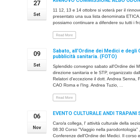
RINNOVO COMMISSIONE ALBO ODONT
27
11 12, 13 e 14 ottobre si voterà per il rinn
Set
presentato una sua lista denominata ETICA. E
possiamo continuare a difendere su tutti i fr
Read More
Sabato, all’Ordine dei Medici e degli 
09
pubblicità sanitaria. (FOTO)
Set
Splendido convegno sabato all'Ordine dei Medi
direzione sanitaria e le STP, organizzato da
Relatori d'eccezione il dott. Andrea Senna, P
CAO Roma e l'Ing. Andrea Tuzio, ...
Read More
EVENTO CULTURALE ANDI TRAPANI 
06
Caro/a collega, l' attività culturale della
Nov
08:30 Corso "Viaggio nella parodontologia" , 
Conferenze dell'Ordine dei Medici. Il corso er